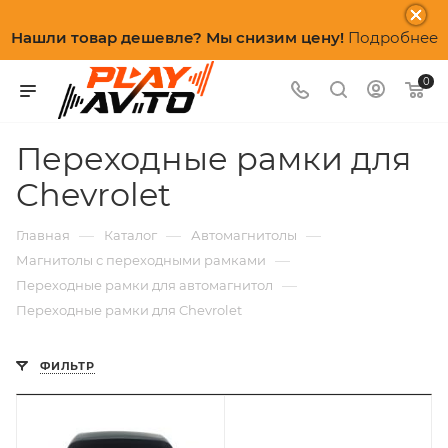
Нашли товар дешевле? Мы снизим цену!
Подробнее
0
Переходные рамки для
Chevrolet
—
—
—
Главная
Каталог
Автомагнитолы
—
Магнитолы с переходными рамками
—
Переходные рамки для автомагнитол
Переходные рамки для Chevrolet
ФИЛЬТР