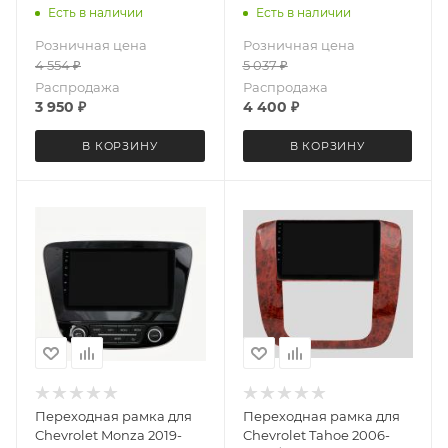
2019 LeTrun 4584 под
2014 (черный) LeTrun
Есть в наличии
Есть в наличии
базовую магнитолу10
5931 под базовую
Розничная цена
Розничная цена
дюймов
магнитолу 9 дюймов
4 554
₽
5 037
₽
Распродажа
Распродажа
3 950
₽
4 400
₽
В КОРЗИНУ
В КОРЗИНУ
Переходная рамка для
Переходная рамка для
Chevrolet Monza 2019-
Chevrolet Tahoe 2006-