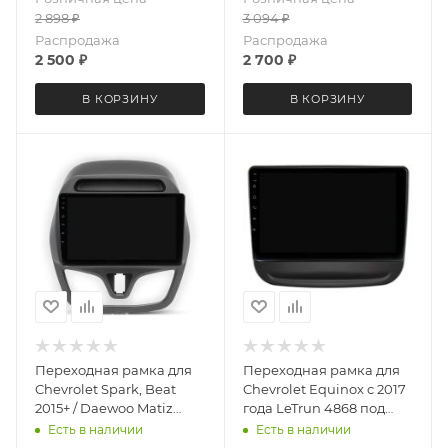
2 898
₽
3 094
₽
Распродажа
Распродажа
2 500
₽
2 700
₽
В КОРЗИНУ
В КОРЗИНУ
Переходная рамка для
Переходная рамка для
Chevrolet Spark, Beat
Chevrolet Equinox c 2017
2015+ / Daewoo Matiz
года LeTrun 4868 под
2015+ LeTrun 5937 под
базовую магнитолу 10
Есть в наличии
Есть в наличии
базовую магнитолу 9
дюймов