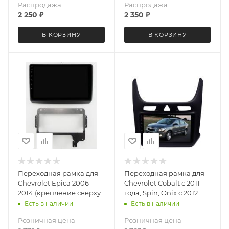
Распродажа
Распродажа
2 250
₽
2 350
₽
В КОРЗИНУ
В КОРЗИНУ
Переходная рамка для
Переходная рамка для
Chevrolet Epica 2006-
Chevrolet Cobalt с 2011
2014 (крепление сверху)
года, Spin, Onix с 2012
LeTrun 5939 под базовую
года Ravon R4 с 2016 года
Есть в наличии
Есть в наличии
магнитолу 9 дюймов
LeTrun 3199 AV под
Розничная цена
Розничная цена
базовую магнитолу 9