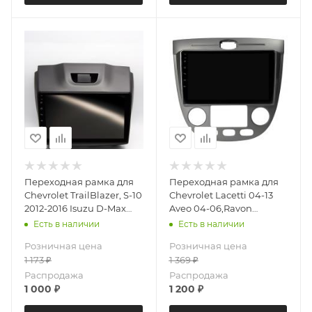
Переходная рамка для
Переходная рамка для
Chevrolet TrailBlazer, S-10
Chevrolet Lacetti 04-13
2012-2016 Isuzu D-Max
Aveo 04-06,Ravon
2012+ (Ver.2) LeTrun 5687
Daewoo Gentra 15-18(с
Есть в наличии
Есть в наличии
под базовую магнитолу
климат контролем)
Розничная цена
Розничная цена
9 дюймов
LeTrun 5827 под базовую
1 173
₽
1 369
₽
магнитолу 9 дюймов
Распродажа
Распродажа
1 000
₽
1 200
₽