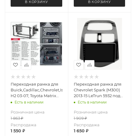
В КОРЗИНУ
В КОРЗИНУ
Переходная рамка для
Переходная рамка для
Buick,Cadillac,Chevrolet,Isuzu,Suzuki,Hummer
Chevrolet Spark (M300)
H2 03-07, Toyota Matrix
2013-15 LeTrun 5932 под
03-04 LeTrun 3960 AV
базовую магнитолу 9
Есть в наличии
Есть в наличии
под 2DIN( CARAV 11-533)
дюймов
Розничная цена
Розничная цена
1 863
₽
1 909
₽
Распродажа
Распродажа
1 550
₽
1 650
₽