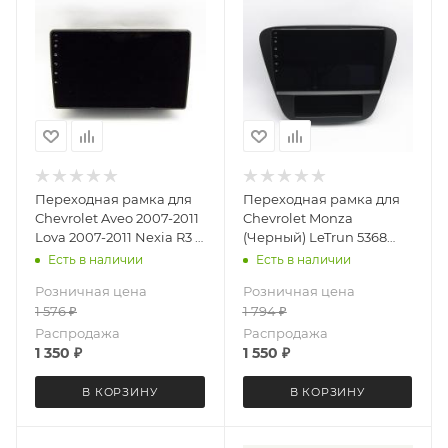
Переходная рамка для
Переходная рамка для
Chevrolet Aveo 2007-2011
Chevrolet Monza
Lova 2007-2011 Nexia R3 с
(Черный) LeTrun 5368
2016 LeTrun 5149 AV под
под базовую магнитолу
Есть в наличии
Есть в наличии
базовую магнитолу 9
9 дюймов
Розничная цена
Розничная цена
дюймов
1 576
₽
1 794
₽
Распродажа
Распродажа
1 350
₽
1 550
₽
В КОРЗИНУ
В КОРЗИНУ