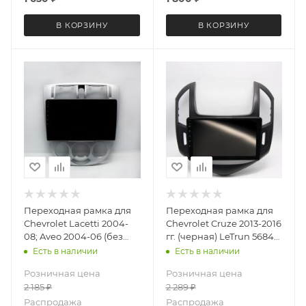
В КОРЗИНУ
В КОРЗИНУ
Переходная рамка для
Переходная рамка для
Chevrolet Lacetti 2004-
Chevrolet Cruze 2013-2016
08; Aveo 2004-06 (без
гг. (черная) LeTrun 5684
климат контроля) LeTrun
под базовую магнитолу
Есть в наличии
Есть в наличии
4119 под базовую
9 дюймов
Розничная цена
Розничная цена
магнитолу 10 дюймов
2 185
₽
2 289
₽
Распродажа
Распродажа