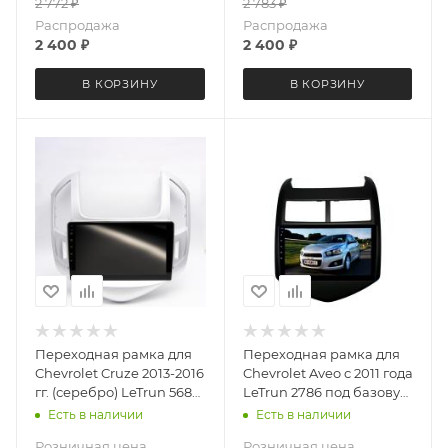
2 772
₽
2 783
₽
дюймов
Распродажа
Распродажа
2 400
₽
2 400
₽
В КОРЗИНУ
В КОРЗИНУ
Переходная рамка для
Переходная рамка для
Chevrolet Cruze 2013-2016
Chevrolet Aveo c 2011 года
гг. (серебро) LeTrun 5686
LeTrun 2786 под базовую
под базовую магнитолу
магнитолу 9 дюймов
Есть в наличии
Есть в наличии
9 дюймов
Розничная цена
Розничная цена