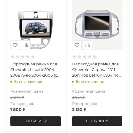
Переходная рамка для
Переходная рамка для
Chevrolet Lacetti 2004-
Chevrolet Captiva 2011-
2008 Aveo 2004-2006 (с
2017 год LeTrun 5934 под
климат контролем)
базовую магнитолу 9
Есть в наличии
Есть в наличии
LeTrun 4120 под базовую
дюймов
Розничная цена
Розничная цена
магнитолу 10 дюймов
2 047
₽
3 634
₽
Распродажа
Распродажа
1 800
₽
3 150
₽
В КОРЗИНУ
В КОРЗИНУ