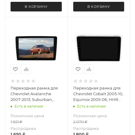
В КОРЗИНУ
В КОРЗИНУ
Переходная рамка для
Переходная рамка для
Chevrolet Avalanche
Chevrolet Cobalt 2005-10,
2007-2013; Suburban;
Equinox 2005-06, HHR
Silverado LeTrun 3197 AV
2006-11, Malibu 2004-12
Есть в наличии
Есть в наличии
под базовую магнитолу
LeTrun 5933 AV под
Розничная цена
Розничная цена
10 дюймов
базовую магнитолу 10
1 921
₽
2 070
₽
дюймов
Распродажа
Распродажа
1 650
₽
1 800
₽