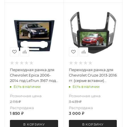
Переходная рамка для
Переходная рамка для
Chevrolet Epica 2006-
Chevrolet Cruze 2013-2016
2014 год LeTrun 3167 под
гг. (серые вставки)
базовую магнитолу 9
LeTrun 3551 под базовую
Есть в наличии
Есть в наличии
дюймов
магнитолу 9 дюймов
Розничная цена
Розничная цена
2 116
₽
3 439
₽
Распродажа
Распродажа
1 850
₽
3 000
₽
В КОРЗИНУ
В КОРЗИНУ