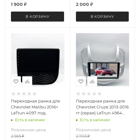
1 900
₽
2 000
₽
В КОРЗИНУ
В КОРЗИНУ
Переходная рамка для
Переходная рамка для
Chevrolet Malibu 2016+
Chevrolet Cruze 2013-2016
LeTrun 4097 под
гг (серая) LeTrun 4964
базовую магнитолу 9
под базовую магнитолу
Есть в наличии
Есть в наличии
дюймов ++
9 дюймов
Розничная цена
Розничная цена
2 565
₽
2 703
₽