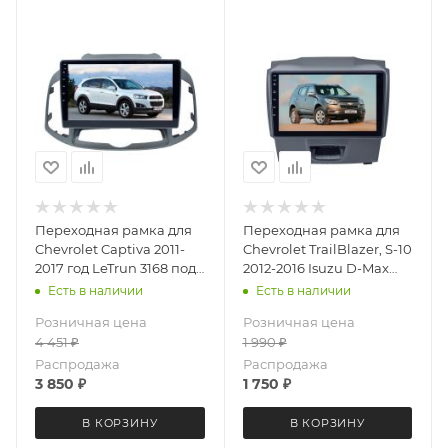
Переходная рамка для
Переходная рамка для
Chevrolet Captiva 2011-
Chevrolet TrailBlazer, S-10
2017 год LeTrun 3168 под
2012-2016 Isuzu D-Max
базовую магнитолу 10
2012+ (Ver.1) LeTrun 3203
Есть в наличии
Есть в наличии
дюймов
под базовую магнитолу
Розничная цена
Розничная цена
9 дюймов
4 451
₽
1 990
₽
Распродажа
Распродажа
3 850
₽
1 750
₽
В КОРЗИНУ
В КОРЗИНУ