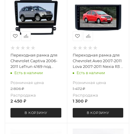
Переходная рамка для
Переходная рамка для
Chevrolet Captiva 2006-
Chevrolet Aveo 2007-2011
2011 LeTrun 4169 под
Lova 2007-2011 Nexia R3 с
базовую магнитолу 9
2016 LeTrun 3258 AV под
Есть в наличии
Есть в наличии
дюймов
базовую магнитолу 9
Розничная цена
Розничная цена
дюймов
2 806
₽
1 472
₽
Распродажа
Распродажа
2 450
₽
1 300
₽
В КОРЗИНУ
В КОРЗИНУ