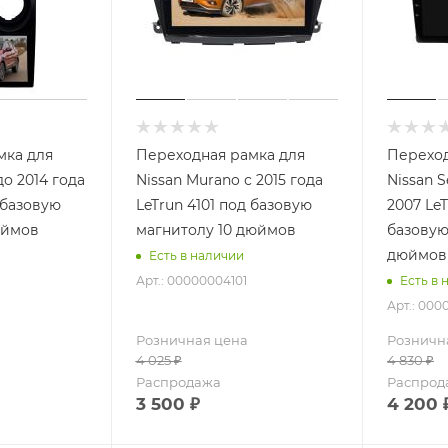
мка для
Переходная рамка для
Переход
до 2014 года
Nissan Murano с 2015 года
Nissan S
LeTrun 4101 под базовую
2007 LeTr
юймов
магнитолу 10 дюймов
базовую
дюймов
Есть в наличии
Арт.: 00000004101
Есть в 
Арт.: 000
Розничная цена
Розничн
4 025
₽
4 830
₽
Распродажа
Распрод
3 500
₽
4 200