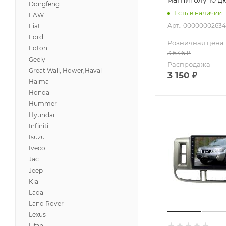
Dongfeng
Есть в наличии
FAW
Арт.: 00000002634
Fiat
Ford
Розничная цена
Foton
3 646
₽
Geely
Распродажа
Great Wall, Hower,Haval
3 150
₽
Haima
Honda
Hummer
Hyundai
Infiniti
Isuzu
Iveco
Jac
Jeep
Kia
Lada
Land Rover
Lexus
Lifan