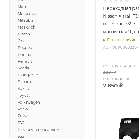
Mazda
Переходная ра
Mercedes
Nissan X-trail T
Mitsubishi
гг. LeTrun 3397
Moskvich
магнитолу 9 д
Nissan
Есть в наличии
Opel
Арт.: 00000003397
Peugeot
Porshe
Renault
Розничная цена
Skoda
3 301
₽
SsangYong
Распродажа
Subaru
2 850
₽
Suzuki
Toyota
Volkswagen
Volvo
Zotye
ГАЗ
Рамки универсальные
Уаз