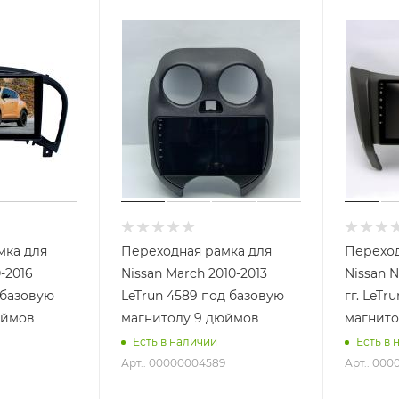
мка для
Переходная рамка для
Переход
0-2016
Nissan March 2010-2013
Nissan N
LeTrun 4589 под базовую
гг. LeTr
юймов
магнитолу 9 дюймов
магнито
Есть в наличии
Есть в 
Арт.: 00000004589
Арт.: 00