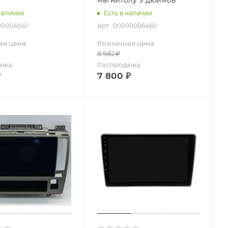
наличии
Есть в наличии
00004041
Арт.: 00000006460
ая цена
Розничная цена
8 982
₽
ажа
Распродажа
₽
7 800
₽