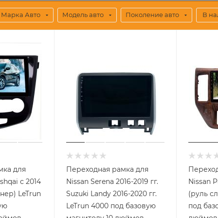
Марка Авто
Модель авто
Поколение авто
В н
мка для
Переходная рамка для
Переход
ashqai с 2014
Nissan Serena 2016-2019 гг.
Nissan P
нер) LeTrun
Suzuki Landy 2016-2020 гг.
(руль сл
ую
LeTrun 4000 под базовую
под баз
дюймов
магнитолу 10 дюймов
дюймов