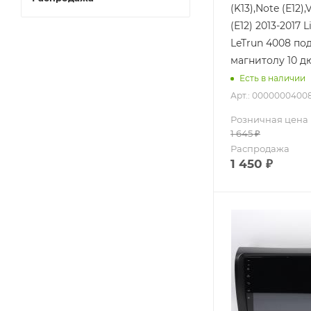
(K13),Note (E12),
(E12) 2013-2017 L
LeTrun 4008 по
магнитолу 10 
Есть в наличии
Арт.: 0000000400
Розничная цена
1 645
₽
Распродажа
1 450
₽