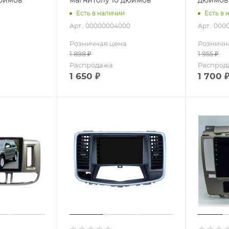
Есть в наличии
Есть в 
Арт.: 00000004000
Арт.: 000
Розничная цена
Розничн
1 898
₽
1 955
₽
Распродажа
Распрод
1 650
₽
1 700