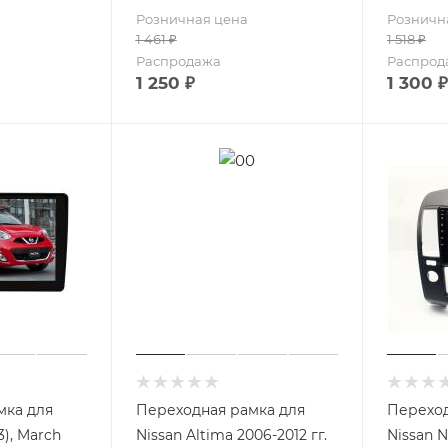
Розничная цена
Розничн
1 461
₽
1 518
₽
Распродажа
Распрод
1 250
₽
1 300
₽
мка для
Переходная рамка для
Переход
3), March
Nissan Altima 2006-2012 гг.
Nissan 