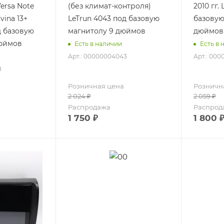
Versa Note
(без климат-контроля)
2010 гг. L
ivina 13+
LeTrun 4043 под базовую
базовую
д базовую
магнитолу 9 дюймов
дюймов
дюймов
Есть в наличии
Есть в 
Арт.: 00000004043
Арт.: 00
8
Розничная цена
Розничн
2 024
₽
2 059
₽
Распродажа
Распрод
1 750
₽
1 800