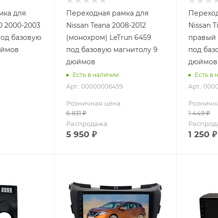
мка для
Переходная рамка для
Переход
30 2000-2003
Nissan Teana 2008-2012
Nissan Ti
 под базовую
(монохром) LeTrun 6459
правый 
юймов
под базовую магнитолу 9
под баз
дюймов
дюймов
Есть в наличии
Есть в 
Арт.: 00000006459
Арт.: 00
Розничная цена
Розничн
6 831
₽
1 449
₽
Распродажа
Распрод
5 950
₽
1 250
₽