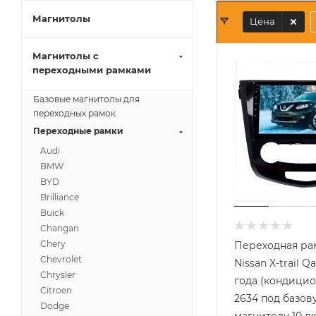
Магнитолы
Цена
Магнитолы с
переходными рамками
Базовые магнитолы для
переходных рамок
Переходные рамки
Audi
BMW
BYD
Brilliance
Buick
Changan
Chery
Переходная ра
Chevrolet
Nissan X-trail Q
Chrysler
года (кондицио
Citroen
2634 под базов
Dodge
магнитолу 10 