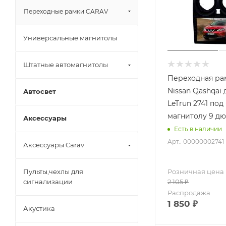
Переходные рамки CARAV
Универсальные магнитолы
Штатные автомагнитолы
Переходная ра
Nissan Qashqai 
Автосвет
LeTrun 2741 под базовую
магнитолу 9 д
Аксессуары
Есть в наличии
Арт.: 00000002741
Аксессуары Carav
Розничная цена
Пульты,чехлы для
2 105
₽
сигнализации
Распродажа
1 850
₽
Акустика