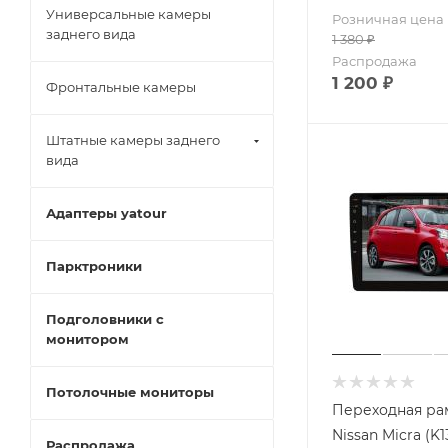
Универсальные камеры
Розничная цена
заднего вида
1 380
₽
Распродажа
1 200
₽
Фронтальные камеры
Штатные камеры заднего
вида
Адаптеры yatour
Парктроники
Подголовники с
монитором
Потолочные мониторы
Переходная ра
Nissan Micra (K1
Распродажа