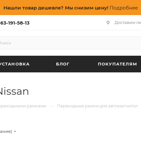
Нашли товар дешевле? Мы снизим цену!
Подробнее
63-191-58-13
Доставим л
УСТАНОВКА
БЛОГ
ПОКУПАТЕЛЯМ
issan
—
переходными рамками
Переходные рамки для автомагнитол
вание)