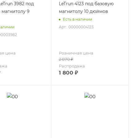
eTrun 3982 под
LeTrun 4123 под базовую
 магнитолу 9
магнитолу 10 дюймов
Есть в наличии
Арт.: 00000004123
наличии
000003982
ая цена
Розничная цена
2 070
₽
ажа
Распродажа
₽
1 800
₽