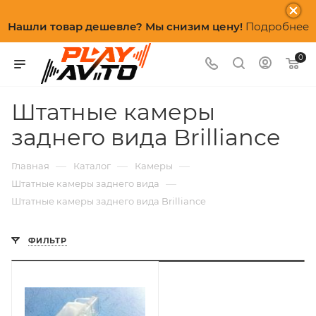
Нашли товар дешевле? Мы снизим цену!
Подробнее
0
Штатные камеры
заднего вида Brilliance
—
—
—
Главная
Каталог
Камеры
—
Штатные камеры заднего вида
Штатные камеры заднего вида Brilliance
ФИЛЬТР