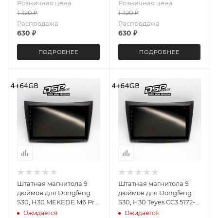
Розничная цена
Розничная цена
1 320
₽
1 320
₽
Распродажа
Распродажа
630
₽
630
₽
ПОДРОБНЕЕ
ПОДРОБНЕЕ
Штатная магнитола 9
Штатная магнитола 9
дюймов для Dongfeng
дюймов для Dongfeng
S30, H30 MEKEDE M6 Pro
S30, H30 Teyes CC3 5172-
5172-5683 Android 13 4+64
5602 2K экран 4+64G
Ожидается
Ожидается