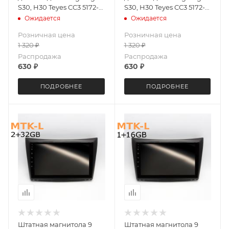
S30, H30 Teyes CC3 5172-
S30, H30 Teyes CC3 5172-
5572 4+64G
5570 6+128 Gb
Ожидается
Ожидается
Розничная цена
Розничная цена
1 320
₽
1 320
₽
Распродажа
Распродажа
630
₽
630
₽
ПОДРОБНЕЕ
ПОДРОБНЕЕ
Штатная магнитола 9
Штатная магнитола 9