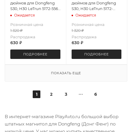
дюймов для Dongfeng
дюймов для Dongfeng
S30, H30 LeTrun 5172-5561
S30, H30 LeTrun 5172-
XY Android 10 8227L 2+32
5560 XY Android 9.x 8227L
Ожидается
Ожидается
Gb IPS ++
1+16 Gb IPS ++
Розничная цена
Розничная цена
1 320
₽
1 320
₽
Распродажа
Распродажа
630
₽
630
₽
ПОДРОБНЕЕ
ПОДРОБНЕЕ
ПОКАЗАТЬ ЕЩЕ
1
2
3
6
В интернет-магазине PlayAvto.ru большой выбор
штатных магнитол для Dongfeng (Донг Фенг) по
низкой цене. У нас можно купить качественное