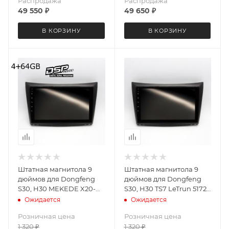
Распродажа
Распродажа
49 550
₽
49 650
₽
В КОРЗИНУ
В КОРЗИНУ
Штатная магнитола 9
Штатная магнитола 9
дюймов для Dongfeng
дюймов для Dongfeng
S30, H30 MEKEDE X20-W
S30, H30 TS7 LeTrun 5172-
5172-6829 Android 13 4+64
6201 Android 12 2+32 Gb
Ожидается
Ожидается
Gb 8 ядер Unisoc 9863A
Розничная цена
Розничная цена
DSP
1 320
₽
1 320
₽