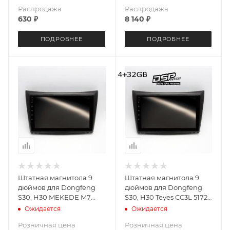
Распродажа
Распродажа
630
₽
8 140
₽
ПОДРОБНЕЕ
ПОДРОБНЕЕ
Штатная магнитола 9
Штатная магнитола 9
дюймов для Dongfeng
дюймов для Dongfeng
S30, H30 MEKEDE M7
S30, H30 Teyes CC3L 5172-
PLUS 5172-6152 экран 2K
6059 4+32G
Ожидается
Ожидается
Android 13 12+256 Gb
Розничная цена
Розничная цена