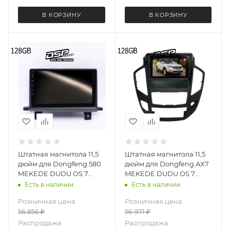
В КОРЗИНУ
В КОРЗИНУ
Штатная магнитола 11,5
Штатная магнитола 11,5
дюйм для Dongfeng 580
дюйм для Dongfeng AX7
MEKEDE DUDU OS 7
MEKEDE DUDU OS 7
версия 5173-6711 экран
версия 2737-6711 экран
Есть в наличии
Есть в наличии
2K Android 13 8+128 Gb
2K Android 13 8+128 Gb
Розничная цена
Розничная цена
круговой обзор 360
круговой обзор 360
56 856
₽
56 971
₽
Распродажа
Распродажа