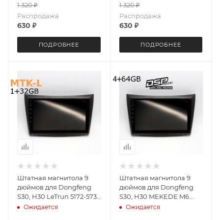
1 320
₽
1 320
₽
Распродажа
Распродажа
630
₽
630
₽
ПОДРОБНЕЕ
ПОДРОБНЕЕ
Штатная магнитола 9
Штатная магнитола 9
дюймов для Dongfeng
дюймов для Dongfeng
S30, H30 LeTrun 5172-5735
S30, H30 MEKEDE M6
XY Android 8 8227L 1+32
PLUS 5172-5701 экран 2K
Ожидается
Ожидается
Gb IPS ++
Android 13 4+64 Gb