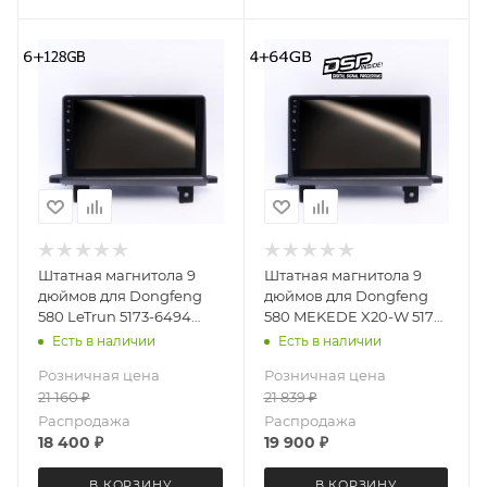
Штатная магнитола 9
Штатная магнитола 9
дюймов для Dongfeng
дюймов для Dongfeng
580 LeTrun 5173-6494
580 MEKEDE X20-W 5173-
Android 12 UIS8581A
6829 Android 13 4+64 Gb
Есть в наличии
Есть в наличии
QLED 6+128 Gb
8 ядер Unisoc 9863A DSP
Розничная цена
Розничная цена
21 160
₽
21 839
₽
Распродажа
Распродажа
18 400
₽
19 900
₽
В КОРЗИНУ
В КОРЗИНУ