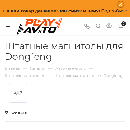
Нашли товар дешевле? Мы снизим цену!
Подробнее
0
Штатные магнитолы для
Dongfeng
—
—
—
Главная
Каталог
Автомагнитолы
—
Штатные магнитолы
Штатные магнитолы для Dongfeng
AX7
ФИЛЬТР