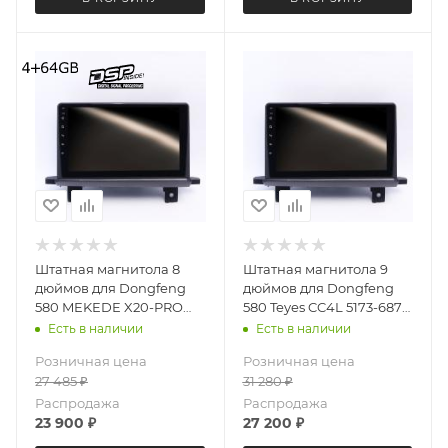
Штатная магнитола 8
Штатная магнитола 9
дюймов для Dongfeng
дюймов для Dongfeng
580 MEKEDE X20-PRO
580 Teyes CC4L 5173-6877
5173-6481 (крутилки)
Android 13 4+64 Gb
Есть в наличии
Есть в наличии
Android 13 4+64 Gb 8
Розничная цена
Розничная цена
ядер
27 485
₽
31 280
₽
Распродажа
Распродажа
23 900
₽
27 200
₽