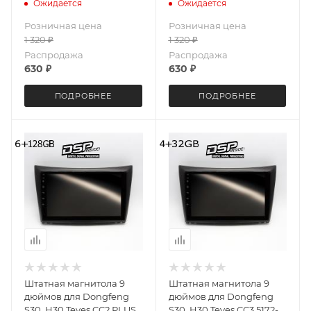
5601 2K экран 3+32G
IN Android 10 6+128 Gb
Ожидается
Ожидается
Unisoc 7862 (S) 8 ядер
Розничная цена
Розничная цена
DSP
1 320
₽
1 320
₽
Распродажа
Распродажа
630
₽
630
₽
ПОДРОБНЕЕ
ПОДРОБНЕЕ
Штатная магнитола 9
Штатная магнитола 9
дюймов для Dongfeng
дюймов для Dongfeng
S30, H30 Teyes CC2 PLUS
S30, H30 Teyes CC3 5172-