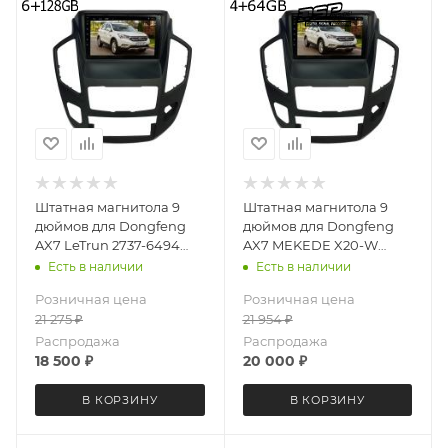
Штатная магнитола 9
Штатная магнитола 9
дюймов для Dongfeng
дюймов для Dongfeng
AX7 LeTrun 2737-6494
AX7 MEKEDE X20-W
Android 12 UIS8581A
2737-6829 Android 13
Есть в наличии
Есть в наличии
QLED 6+128 Gb
4+64 Gb 8 ядер Unisoc
Розничная цена
Розничная цена
9863A DSP
21 275
₽
21 954
₽
Распродажа
Распродажа
18 500
₽
20 000
₽
В КОРЗИНУ
В КОРЗИНУ