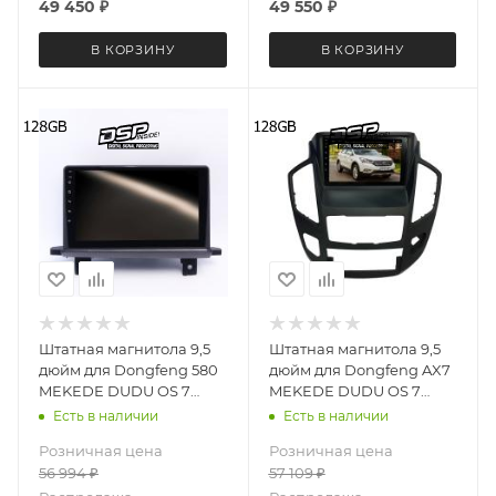
49 450
₽
49 550
₽
В КОРЗИНУ
В КОРЗИНУ
Штатная магнитола 9,5
Штатная магнитола 9,5
дюйм для Dongfeng 580
дюйм для Dongfeng AX7
MEKEDE DUDU OS 7
MEKEDE DUDU OS 7
версия 5173-6694 экран
версия 2737-6694 экран
Есть в наличии
Есть в наличии
2K Android 13 8+128 Gb
2K Android 13 8+128 Gb
Розничная цена
Розничная цена
круговой обзор 360
круговой обзор 360
56 994
₽
57 109
₽