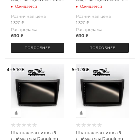
5172-5576 6+128G
5574 4+32G
Ожидается
Ожидается
Розничная цена
Розничная цена
1 320
₽
1 320
₽
Распродажа
Распродажа
630
₽
630
₽
ПОДРОБНЕЕ
ПОДРОБНЕЕ
Штатная магнитола 9
Штатная магнитола 9
дюймов для Dongfeng
дюймов для Dongfeng