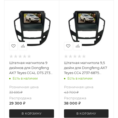
Штатная магнитола 9
Штатная магнитола 9,5
дюймов для Dongfeng
дюйм для Dongfeng AX7
AX7 Teyes CC4L DTS 2737-
Teyes CC4 2737-6875
6879 Android 13 6+64 Gb
экран 2K Android 13 6+64
Есть в наличии
Есть в наличии
Gb
Розничная цена
Розничная цена
33 695
₽
43 700
₽
Распродажа
Распродажа
29 300
₽
38 000
₽
В КОРЗИНУ
В КОРЗИНУ