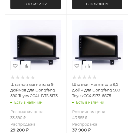
В КОРЗИНУ
В КОРЗИНУ
Штатная магнитола 9
Штатная магнитола 9,5
дюймов для Dongfeng
дюйм для Dongfeng 580
580 Teyes CC4L DTS 5173-
Teyes CC4 5173-6875
6879 Android 13 6+64 Gb
экран 2K Android 13 6+64
Есть в наличии
Есть в наличии
Gb
Розничная цена
Розничная цена
33 580
₽
43 585
₽
Распродажа
Распродажа
29 200
₽
37 900
₽