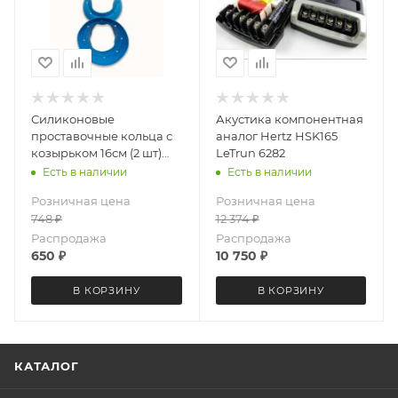
Силиконовые
Акустика компонентная
проставочные кольца с
аналог Hertz HSK165
козырьком 16см (2 шт)
LeTrun 6282
LeTrun 6685
Есть в наличии
Есть в наличии
Розничная цена
Розничная цена
748
₽
12 374
₽
Распродажа
Распродажа
650
₽
10 750
₽
В КОРЗИНУ
В КОРЗИНУ
КАТАЛОГ