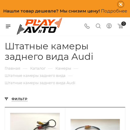
Нашли товар дешевле? Мы снизим цену!
Подробнее
0
Штатные камеры
заднего вида Audi
—
—
—
Главная
Каталог
Камеры
—
Штатные камеры заднего вида
Штатные камеры заднего вида Audi
ФИЛЬТР