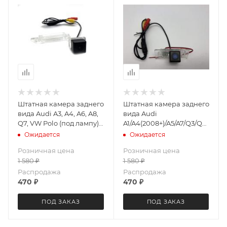
Штатная камера заднего
Штатная камера заднего
вида Audi A3, A4, A6, A8,
вида Audi
Q7, VW Polo (под лампу)
A1/A4(2008+)/A5/A7/Q3/Q5/TT/V
LeTrun 3865
Golf/Jetta/Passat/Polo/Touareg
Ожидается
Ожидается
Letrun 3390
Розничная цена
Розничная цена
1 580
₽
1 580
₽
Распродажа
Распродажа
470
₽
470
₽
ПОД ЗАКАЗ
ПОД ЗАКАЗ