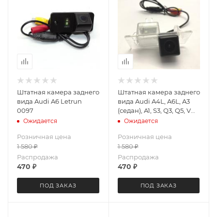
Штатная камера заднего
Штатная камера заднего
вида Audi A6 Letrun
вида Audi A4L, A6L, A3
0097
(седан), A1, S3, Q3, Q5, VW
Polo Sedan (14 г.) Letrun
Ожидается
Ожидается
3392
Розничная цена
Розничная цена
1 580
₽
1 580
₽
Распродажа
Распродажа
470
₽
470
₽
ПОД ЗАКАЗ
ПОД ЗАКАЗ