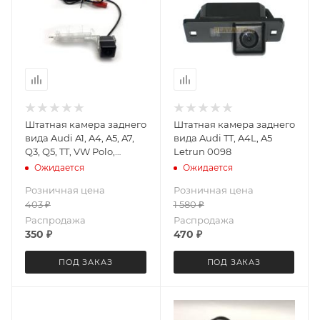
Штатная камера заднего
Штатная камера заднего
вида Audi A1, A4, A5, A7,
вида Audi TT, A4L, A5
Q3, Q5, TT, VW Polo,
Letrun 0098
Passat (под лампу) Letrun
Ожидается
Ожидается
3866 ++
Розничная цена
Розничная цена
403
₽
1 580
₽
Распродажа
Распродажа
350
₽
470
₽
ПОД ЗАКАЗ
ПОД ЗАКАЗ